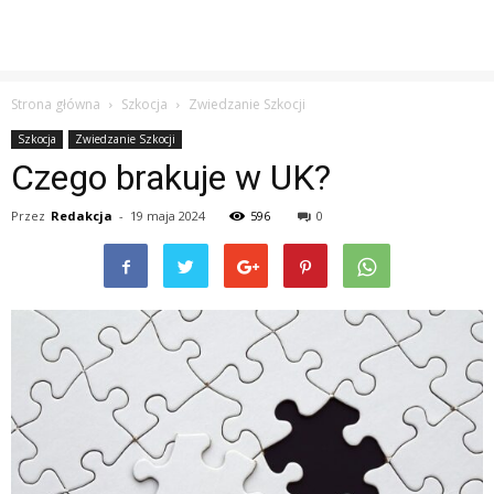
Strona główna
Szkocja
Zwiedzanie Szkocji
Szkocja
Zwiedzanie Szkocji
Czego brakuje w UK?
Przez
Redakcja
-
19 maja 2024
596
0