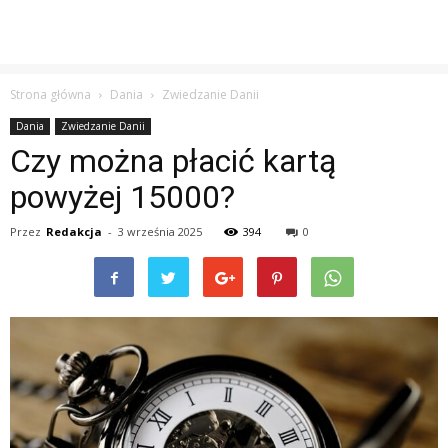
Strona główna
Dania
Zwiedzanie Danii
Dania
Zwiedzanie Danii
Czy można płacić kartą
powyżej 15000?
Przez
Redakcja
-
3 września 2025
394
0