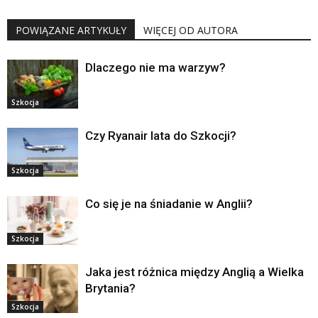
POWIĄZANE ARTYKUŁY
WIĘCEJ OD AUTORA
Dlaczego nie ma warzyw?
Szkocja
Czy Ryanair lata do Szkocji?
Szkocja
Co się je na śniadanie w Anglii?
Szkocja
Jaka jest różnica między Anglią a Wielka
Brytania?
Szkocja