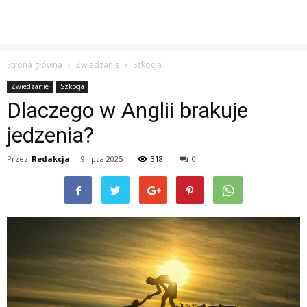
Strona główna
Zwiedzanie
Szkocja
Zwiedzanie
Szkocja
Dlaczego w Anglii brakuje
jedzenia?
Przez
Redakcja
-
9 lipca 2025
318
0