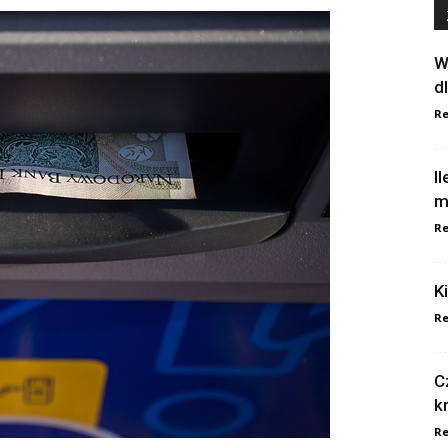
W
d
Re
I
m
Re
K
Re
C
k
Re