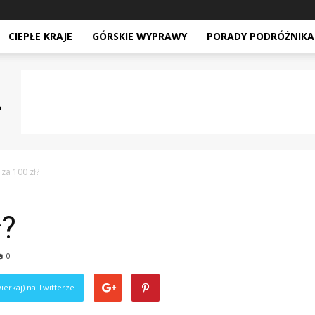
CIEPŁE KRAJE
GÓRSKIE WYPRAWY
PORADY PODRÓŻNIKA
 za 100 zł?
ł?
0
ierkaj) na Twitterze