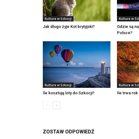
Kultura w Szkocji
Kultura w Sz
Jak długo żyje Kot brytyjski?
Gdzie są na
Polsce?
Kultura w Szkocji
Kultura w Sz
Ile kosztują loty do Szkocji?
Ile trwa rok
ZOSTAW ODPOWIEDŹ