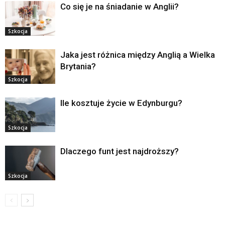
Co się je na śniadanie w Anglii?
Szkocja
Jaka jest różnica między Anglią a Wielka
Brytania?
Szkocja
Ile kosztuje życie w Edynburgu?
Szkocja
Dlaczego funt jest najdroższy?
Szkocja