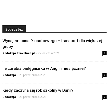
Zobacz też
Wynajem busa 9-osobowego – transport dla większej
grupy
Redakcja Travelneo.pl
-
27 kwietnia 2026
0
Ile zarabia pielęgniarka w Anglii miesięcznie?
Redakcja
-
28 października 2025
0
Kiedy zaczyna się rok szkolny w Danii?
Redakcja
-
28 października 2025
0