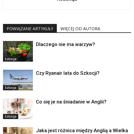
POWIĄZANE ARTYKUŁY
WIĘCEJ OD AUTORA
Dlaczego nie ma warzyw?
Szkocja
Czy Ryanair lata do Szkocji?
Szkocja
Co się je na śniadanie w Anglii?
Szkocja
Jaka jest różnica między Anglią a Wielka