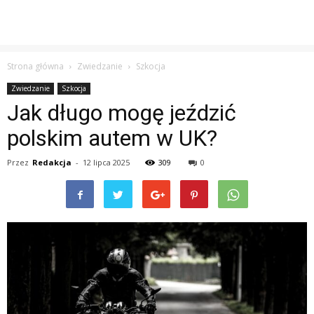
Strona główna
Zwiedzanie
Szkocja
Zwiedzanie
Szkocja
Jak długo mogę jeździć
polskim autem w UK?
Przez
Redakcja
-
12 lipca 2025
309
0