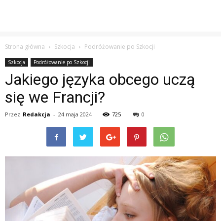
Strona główna
Szkocja
Podróżowanie po Szkocji
Szkocja
Podróżowanie po Szkocji
Jakiego języka obcego uczą
się we Francji?
Przez
Redakcja
-
24 maja 2024
725
0