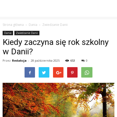
Strona główna
Dania
Zwiedzanie Danii
Dania
Zwiedzanie Danii
Kiedy zaczyna się rok szkolny
w Danii?
Przez
Redakcja
-
28 października 2025
653
0