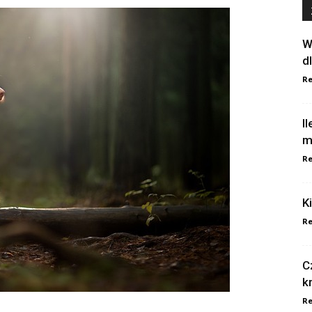
W
d
Re
I
m
Re
K
Re
C
k
Re