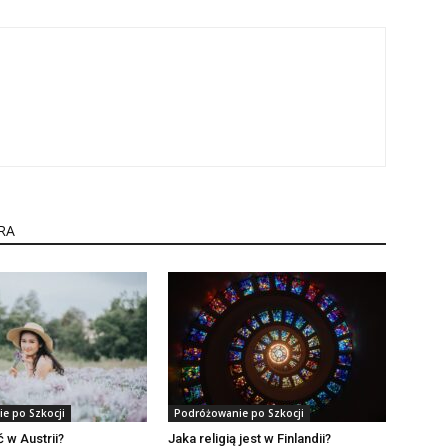
RA
e po Szkocji
Podróżowanie po Szkocji
ć w Austrii?
Jaka religią jest w Finlandii?