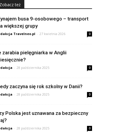
Zobacz też
ynajem busa 9-osobowego – transport
la większej grupy
dakcja Travelneo.pl
-
27 kwietnia 2026
0
le zarabia pielęgniarka w Anglii
iesięcznie?
dakcja
-
28 października 2025
0
iedy zaczyna się rok szkolny w Danii?
dakcja
-
28 października 2025
0
zy Polska jest uznawana za bezpieczny
raj?
dakcja
-
28 października 2025
0