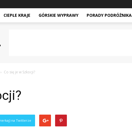
CIEPŁE KRAJE
GÓRSKIE WYPRAWY
PORADY PODRÓŻNIKA
Co się je w Szkocji?
cji?
ierkaj) na Twitterze