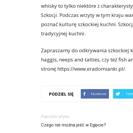
whisky to tylko niektóre z charakterys
Szkocji. Podczas wizyty w tym kraju w
poznać kulturę szkockiej kuchni. Szkoc
tradycyjnej kuchni.
Zapraszamy do odkrywania szkockiej ku
haggis, neeps and tatties, czy też fish 
stronę https://www.eradomianki.pl/.
PODZIEL SIĘ
Facebook
Twit
Poprzedni artykuł
Czego nie można jeść w Egipcie?