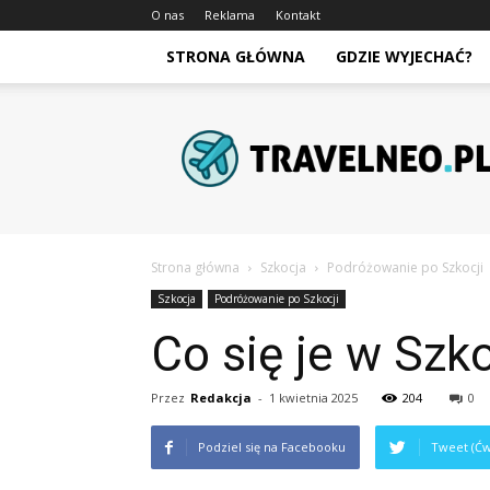
O nas
Reklama
Kontakt
STRONA GŁÓWNA
GDZIE WYJECHAĆ?
Travelneo.pl
Strona główna
Szkocja
Podróżowanie po Szkocji
Szkocja
Podróżowanie po Szkocji
Co się je w Szko
Przez
Redakcja
-
1 kwietnia 2025
204
0
Podziel się na Facebooku
Tweet (Ćw