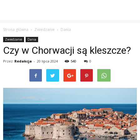
Strona główna
Zwiedzanie
Dania
Zwiedzanie
Dania
Czy w Chorwacji są kleszcze?
Przez
Redakcja
-
20 lipca 2024
540
0