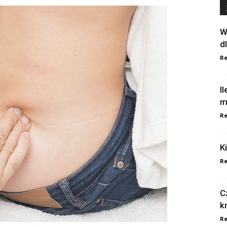
W
d
Re
I
m
Re
K
Re
C
k
Re