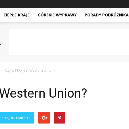
CIEPŁE KRAJE
GÓRSKIE WYPRAWY
PORADY PODRÓŻNIKA
Czy w PKO jest Western Union?
 Western Union?
ierkaj) na Twitterze