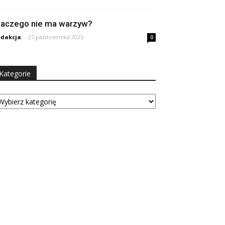
laczego nie ma warzyw?
dakcja
-
27 października 2025
0
Kategorie
tegorie