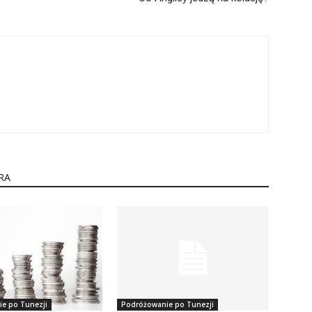
RA
e po Tunezji
Podróżowanie po Tunezji