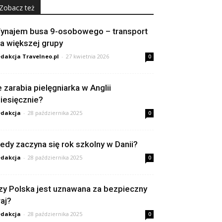
Zobacz też
ynajem busa 9-osobowego – transport
la większej grupy
dakcja Travelneo.pl
-
27 kwietnia 2026
0
le zarabia pielęgniarka w Anglii
iesięcznie?
dakcja
-
28 października 2025
0
iedy zaczyna się rok szkolny w Danii?
dakcja
-
28 października 2025
0
zy Polska jest uznawana za bezpieczny
raj?
dakcja
-
28 października 2025
0