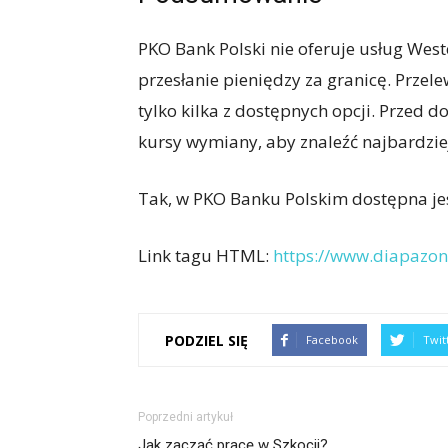
PKO Bank Polski nie oferuje usług West
przesłanie pieniędzy za granicę. Przel
tylko kilka z dostępnych opcji. Przed
kursy wymiany, aby znaleźć najbardziej
Tak, w PKO Banku Polskim dostępna je
Link tagu HTML:
https://www.diapazon
PODZIEL SIĘ
Facebook
Twit
Poprzedni artykuł
Jak zacząć pracę w Szkocji?