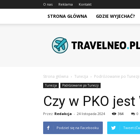
O nas
Reklama
Kontakt
STRONA GŁÓWNA
GDZIE WYJECHAĆ?
Travelneo.pl
Strona główna
Tunezja
Podróżowanie po Tunezji
Tunezja
Podróżowanie po Tunezji
Czy w PKO jest
Przez
Redakcja
-
24 listopada 2024
364
0
Podziel się na Facebooku
Tweet (Ćw