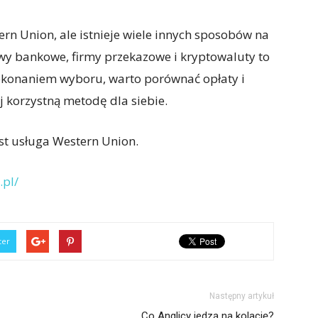
ern Union, ale istnieje wiele innych sposobów na
ewy bankowe, firmy przekazowe i kryptowaluty to
 dokonaniem wyboru, warto porównać opłaty i
 korzystną metodę dla siebie.
st usługa Western Union.
.pl/
ter
Następny artykuł
Co Anglicy jedzą na kolację?