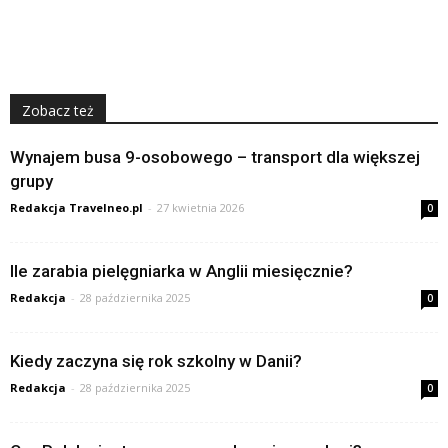
Zobacz też
Wynajem busa 9-osobowego – transport dla większej
grupy
Redakcja Travelneo.pl
-
27 kwietnia 2026
0
Ile zarabia pielęgniarka w Anglii miesięcznie?
Redakcja
-
28 października 2025
0
Kiedy zaczyna się rok szkolny w Danii?
Redakcja
-
28 października 2025
0