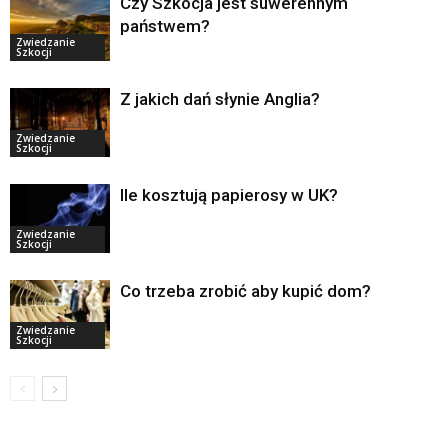
Czy Szkocja jest suwerennym
państwem?
Zwiedzanie
Szkocji
Z jakich dań słynie Anglia?
Zwiedzanie
Szkocji
Ile kosztują papierosy w UK?
Zwiedzanie
Szkocji
Co trzeba zrobić aby kupić dom?
Zwiedzanie
Szkocji