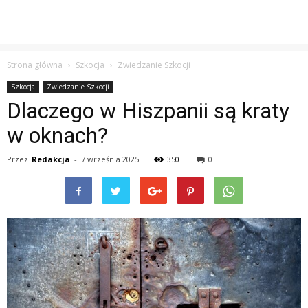
Strona główna
Szkocja
Zwiedzanie Szkocji
Szkocja
Zwiedzanie Szkocji
Dlaczego w Hiszpanii są kraty
w oknach?
Przez
Redakcja
-
7 września 2025
350
0