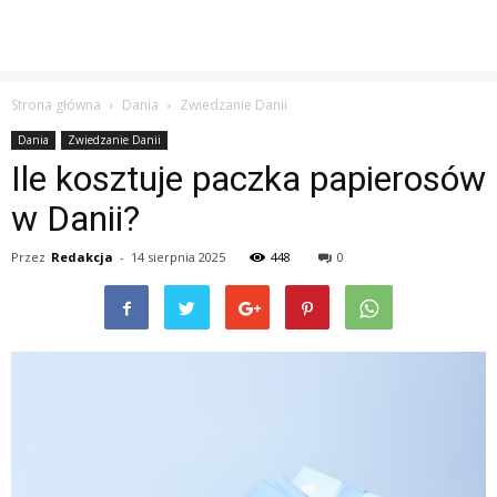
Strona główna
Dania
Zwiedzanie Danii
Dania
Zwiedzanie Danii
Ile kosztuje paczka papierosów
w Danii?
Przez
Redakcja
-
14 sierpnia 2025
448
0