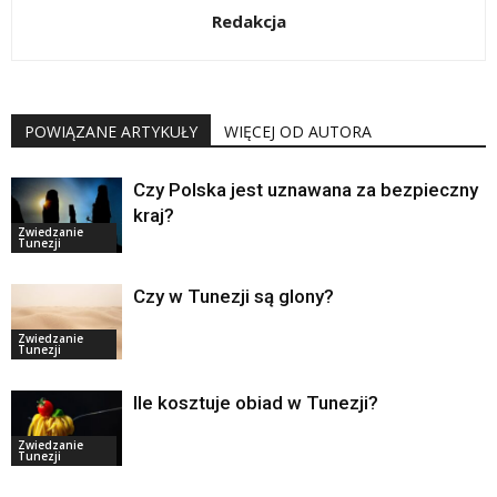
Redakcja
POWIĄZANE ARTYKUŁY
WIĘCEJ OD AUTORA
Czy Polska jest uznawana za bezpieczny
kraj?
Zwiedzanie
Tunezji
Czy w Tunezji są glony?
Zwiedzanie
Tunezji
Ile kosztuje obiad w Tunezji?
Zwiedzanie
Tunezji