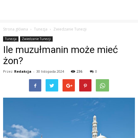
Strona główna
Tunezja
Zwiedzanie Tunezji
Tunezja
Zwiedzanie Tunezji
Ile muzułmanin może mieć
żon?
Przez
Redakcja
-
30 listopada 2024
236
0