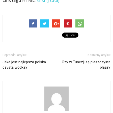
Link tagu HTML:
Kliknij tutaj
Poprzedni artykuł
Następny artykuł
Jaka jest najlepsza polska
Czy w Tunezji są piaszczyste
czysta wódka?
plaże?