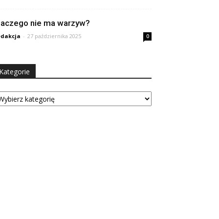
laczego nie ma warzyw?
dakcja
-
27 października 2025
0
Kategorie
tegorie