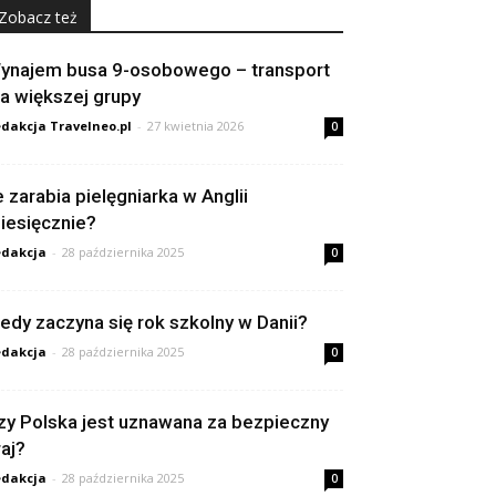
Zobacz też
ynajem busa 9-osobowego – transport
la większej grupy
dakcja Travelneo.pl
-
27 kwietnia 2026
0
le zarabia pielęgniarka w Anglii
iesięcznie?
dakcja
-
28 października 2025
0
iedy zaczyna się rok szkolny w Danii?
dakcja
-
28 października 2025
0
zy Polska jest uznawana za bezpieczny
raj?
dakcja
-
28 października 2025
0