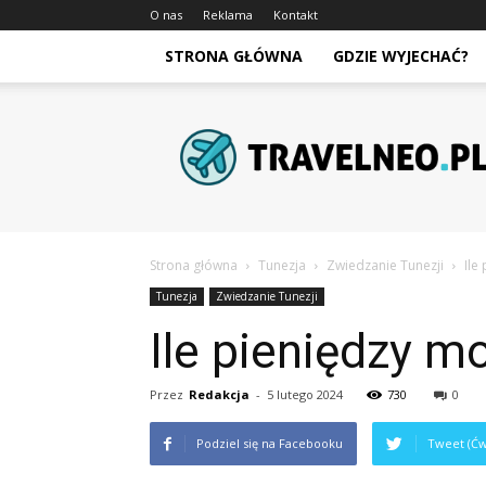
O nas
Reklama
Kontakt
STRONA GŁÓWNA
GDZIE WYJECHAĆ?
Travelneo.pl
Strona główna
Tunezja
Zwiedzanie Tunezji
Ile
Tunezja
Zwiedzanie Tunezji
Ile pieniędzy m
Przez
Redakcja
-
5 lutego 2024
730
0
Podziel się na Facebooku
Tweet (Ćw