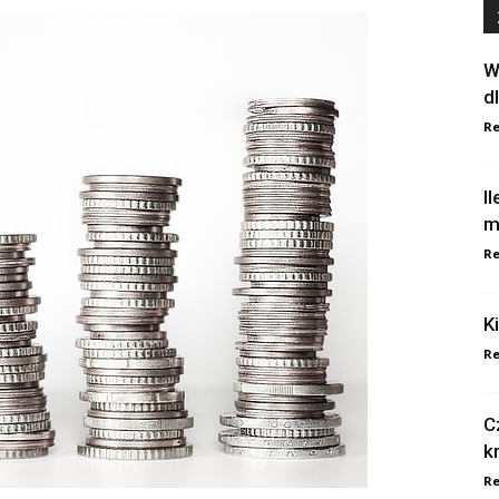
W
d
Re
I
m
Re
K
Re
C
k
Re