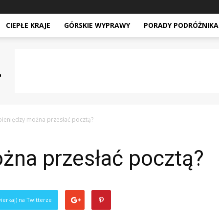
CIEPŁE KRAJE
GÓRSKIE WYPRAWY
PORADY PODRÓŻNIKA
 pieniędzy można przesłać pocztą?
ożna przesłać pocztą?
ierkaj) na Twitterze