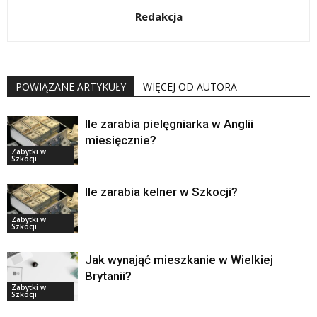
Redakcja
POWIĄZANE ARTYKUŁY
WIĘCEJ OD AUTORA
Ile zarabia pielęgniarka w Anglii
miesięcznie?
Zabytki w
Szkocji
Ile zarabia kelner w Szkocji?
Zabytki w
Szkocji
Jak wynająć mieszkanie w Wielkiej
Brytanii?
Zabytki w
Szkocji