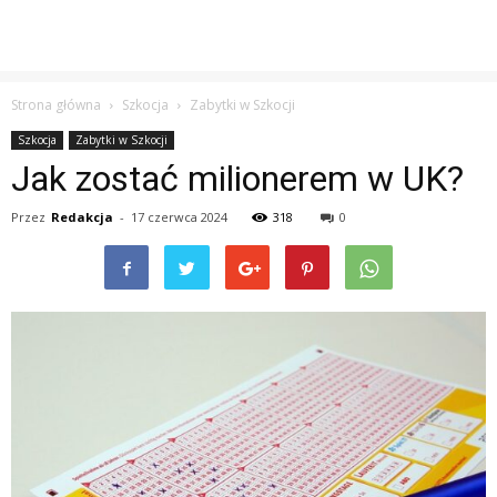
Strona główna
Szkocja
Zabytki w Szkocji
Szkocja
Zabytki w Szkocji
Jak zostać milionerem w UK?
Przez
Redakcja
-
17 czerwca 2024
318
0