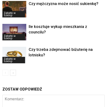
Czy mężczyzna może nosić sukienkę?
Zabytki w
Szkocji
Ile kosztuje wykup mieszkania z
councilu?
Zabytki w
Szkocji
Czy trzeba zdejmować biżuterię na
lotnisku?
Zabytki w
Szkocji
ZOSTAW ODPOWIEDŹ