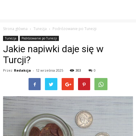
Strona główna
Tunezja
Podróżowanie po Tunezji
Tunezja
Podróżowanie po Tunezji
Jakie napiwki daje się w
Turcji?
Przez
Redakcja
-
12 września 2025
303
0