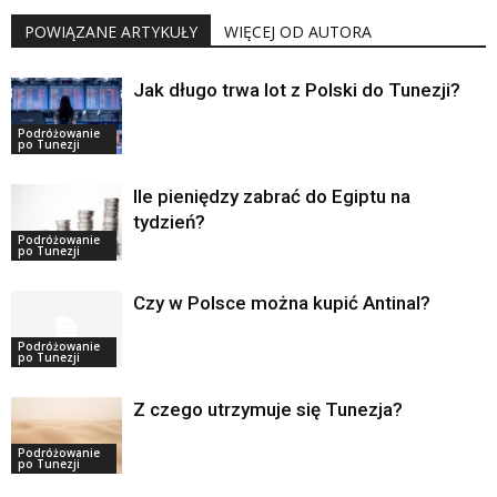
POWIĄZANE ARTYKUŁY
WIĘCEJ OD AUTORA
Jak długo trwa lot z Polski do Tunezji?
Podróżowanie
po Tunezji
Ile pieniędzy zabrać do Egiptu na
tydzień?
Podróżowanie
po Tunezji
Czy w Polsce można kupić Antinal?
Podróżowanie
po Tunezji
Z czego utrzymuje się Tunezja?
Podróżowanie
po Tunezji