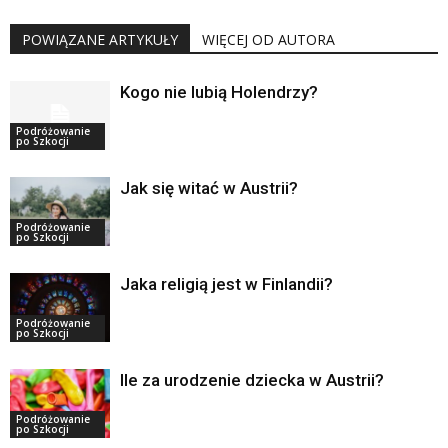
POWIĄZANE ARTYKUŁY
WIĘCEJ OD AUTORA
Kogo nie lubią Holendrzy?
Podróżowanie
po Szkocji
Jak się witać w Austrii?
Podróżowanie
po Szkocji
Jaka religią jest w Finlandii?
Podróżowanie
po Szkocji
Ile za urodzenie dziecka w Austrii?
Podróżowanie
po Szkocji