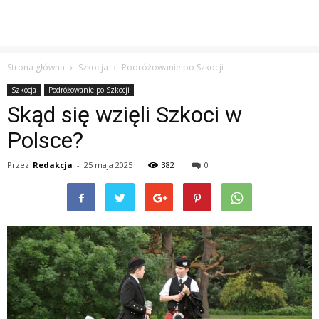
Strona główna
Szkocja
Podróżowanie po Szkocji
Szkocja
Podróżowanie po Szkocji
Skąd się wzięli Szkoci w
Polsce?
Przez
Redakcja
-
25 maja 2025
382
0