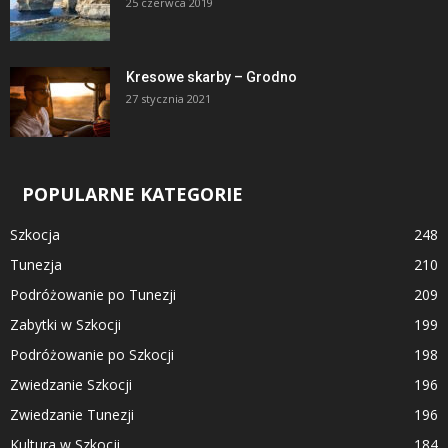
25 czerwca 2019
Kresowe skarby – Grodno
27 stycznia 2021
POPULARNE KATEGORIE
Szkocja
248
Tunezja
210
Podróżowanie po Tunezji
209
Zabytki w Szkocji
199
Podróżowanie po Szkocji
198
Zwiedzanie Szkocji
196
Zwiedzanie Tunezji
196
Kultura w Szkocji
184