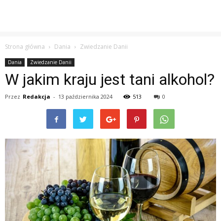
Strona główna
Dania
Zwiedzanie Danii
Dania
Zwiedzanie Danii
W jakim kraju jest tani alkohol?
Przez
Redakcja
-
13 października 2024
513
0