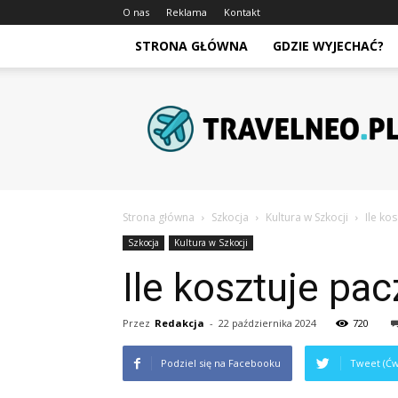
O nas
Reklama
Kontakt
STRONA GŁÓWNA
GDZIE WYJECHAĆ?
Travelneo.pl
Strona główna
Szkocja
Kultura w Szkocji
Ile ko
Szkocja
Kultura w Szkocji
Ile kosztuje pa
Przez
Redakcja
-
22 października 2024
720
Podziel się na Facebooku
Tweet (Ćw