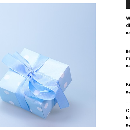
W
d
Re
I
m
Re
K
Re
C
k
Re