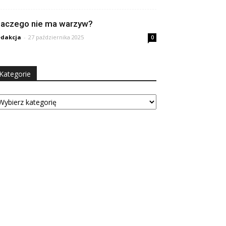
laczego nie ma warzyw?
dakcja
-
27 października 2025
0
Kategorie
tegorie