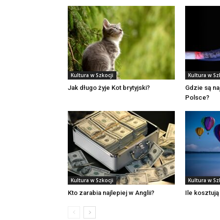
Kultura w Szkocji
Kultura w Sz
Jak długo żyje Kot brytyjski?
Gdzie są na
Polsce?
Kultura w Szkocji
Kultura w Sz
Kto zarabia najlepiej w Anglii?
Ile kosztują