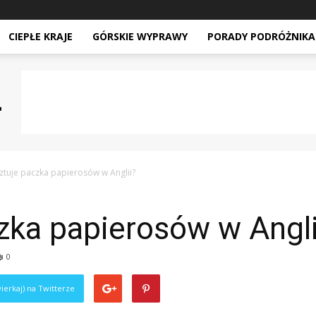
CIEPŁE KRAJE
GÓRSKIE WYPRAWY
PORADY PODRÓŻNIKA
sztuje paczka papierosów w Anglii?
czka papierosów w Angli
0
ierkaj) na Twitterze