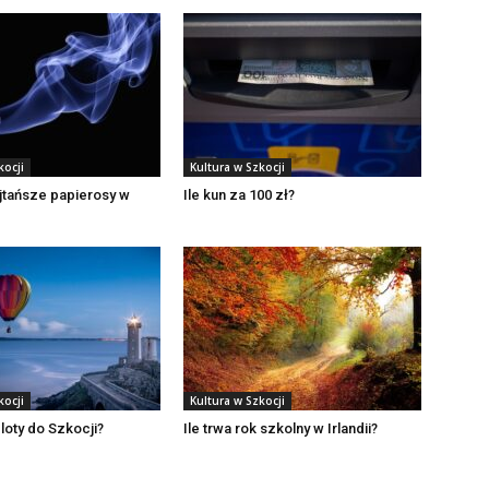
kocji
Kultura w Szkocji
jtańsze papierosy w
Ile kun za 100 zł?
kocji
Kultura w Szkocji
 loty do Szkocji?
Ile trwa rok szkolny w Irlandii?