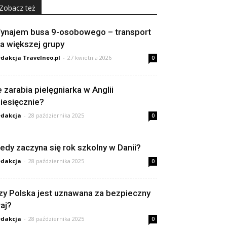
Zobacz też
ynajem busa 9-osobowego – transport
la większej grupy
dakcja Travelneo.pl
-
27 kwietnia 2026
0
le zarabia pielęgniarka w Anglii
iesięcznie?
dakcja
-
28 października 2025
0
iedy zaczyna się rok szkolny w Danii?
dakcja
-
28 października 2025
0
zy Polska jest uznawana za bezpieczny
raj?
dakcja
-
28 października 2025
0