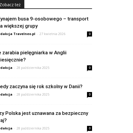
Zobacz też
ynajem busa 9-osobowego – transport
la większej grupy
dakcja Travelneo.pl
-
27 kwietnia 2026
0
le zarabia pielęgniarka w Anglii
iesięcznie?
dakcja
-
28 października 2025
0
iedy zaczyna się rok szkolny w Danii?
dakcja
-
28 października 2025
0
zy Polska jest uznawana za bezpieczny
raj?
dakcja
-
28 października 2025
0