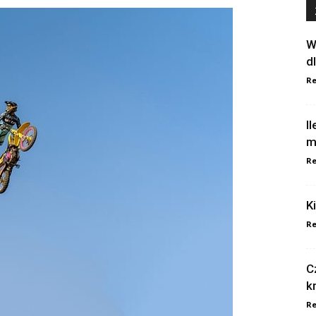
W
d
Re
I
m
Re
K
Re
C
k
Re