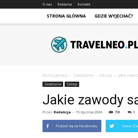
O nas
Reklama
Kontakt
STRONA GŁÓWNA
GDZIE WYJECHAĆ?
Travelneo.pl
Strona główna
Zwiedzanie
Szkocja
Jakie zawod
Zwiedzanie
Szkocja
Jakie zawody są
Przez
Redakcja
-
15 stycznia 2024
708
0
Podziel się na Facebooku
Tweet (Ćw