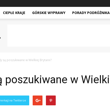
CIEPŁE KRAJE
GÓRSKIE WYPRAWY
PORADY PODRÓŻNIKA
y są poszukiwane w Wielkiej Brytanii?
 poszukiwane w Wielkie
ierkaj) na Twitterze