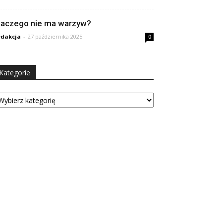
laczego nie ma warzyw?
dakcja
-
27 października 2025
0
Kategorie
tegorie