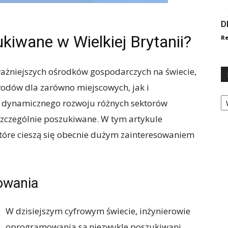
D
kiwane w Wielkiej Brytanii?
Re
ważniejszych ośrodków gospodarczych na świecie,
wodów dla zarówno miejscowych, jak i
Ka
u dynamicznego rozwoju różnych sektorów
 szczególnie poszukiwane. W tym artykule
tóre cieszą się obecnie dużym zainteresowaniem
owania
W dzisiejszym cyfrowym świecie, inżynierowie
oprogramowania są niezwykle poszukiwani.