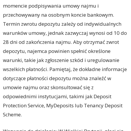
momencie podpisywania umowy najmu i
przechowywany na osobnym koncie bankowym.
Termin zwrotu depozytu zależy od indywidualnych
warunków umowy, jednak zazwyczaj wynosi od 10 do
28 dni od zakończenia najmu. Aby otrzymać zwrot
depozytu, najemca powinien spełnić określone
warunki, takie jak zgłoszenie szkód i uregulowanie
wszelkich płatności. Pamiętaj, że dokładne informacje
dotyczące płatności depozytu można znaleźć w
umowie najmu oraz skonsultować się z
odpowiednimi instytucjami, takimi jak Deposit
Protection Service, MyDeposits lub Tenancy Deposit
Scheme.