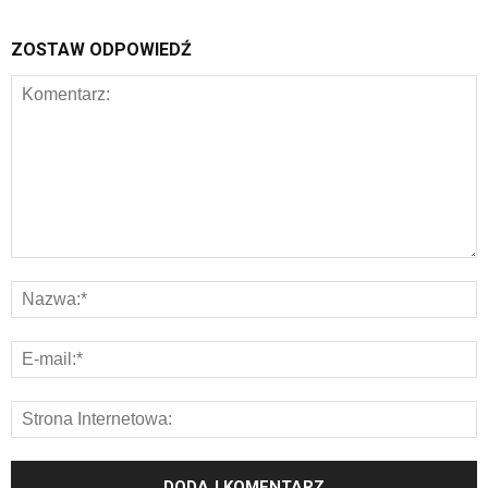
ZOSTAW ODPOWIEDŹ