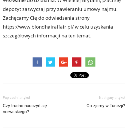
Wezwanie do działania: W Wielkiej Brytanii, płaci się
depozyt zazwyczaj przy zawieraniu umowy najmu.
Zachęcamy Cię do odwiedzenia strony
https://www.blondhairaffair.pl/ w celu uzyskania
szczegółowych informacji na ten temat.
Poprzedni artykuł
Następny artykuł
Czy trudno nauczyć się
Co zjemy w Tunezji?
norweskiego?