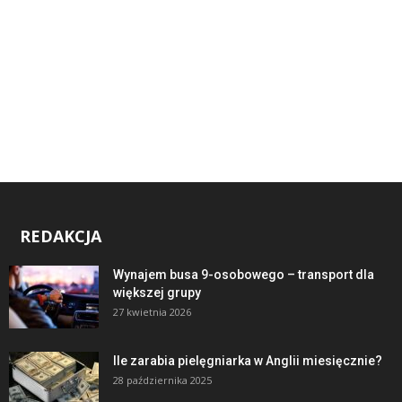
REDAKCJA
Wynajem busa 9-osobowego – transport dla
większej grupy
27 kwietnia 2026
Ile zarabia pielęgniarka w Anglii miesięcznie?
28 października 2025