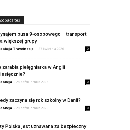
Zobacz też
ynajem busa 9-osobowego – transport
la większej grupy
dakcja Travelneo.pl
-
27 kwietnia 2026
0
le zarabia pielęgniarka w Anglii
iesięcznie?
dakcja
-
28 października 2025
0
iedy zaczyna się rok szkolny w Danii?
dakcja
-
28 października 2025
0
zy Polska jest uznawana za bezpieczny