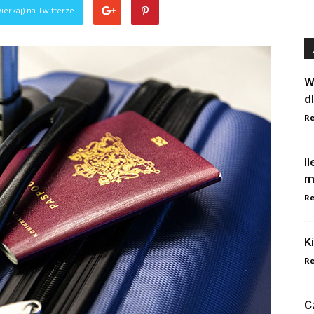
ierkaj) na Twitterze
W
d
Re
I
m
Re
K
Re
C