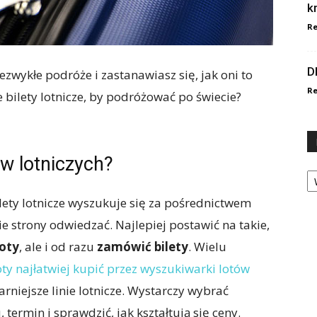
k
Re
D
zwykłe podróże i zastanawiasz się, jak oni to
Re
e bilety lotnicze, by podróżować po świecie?
ów lotniczych?
Ka
ilety lotnicze wyszukuje się za pośrednictwem
ie strony odwiedzać. Najlepiej postawić na takie,
oty
, ale i od razu
zamówić bilety
. Wielu
oty najłatwiej kupić przez wyszukiwarki lotów
arniejsze linie lotnicze. Wystarczy wybrać
 termin i sprawdzić, jak kształtują się ceny.