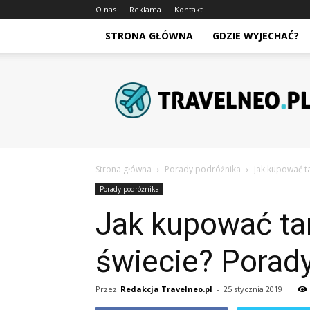
O nas
Reklama
Kontakt
STRONA GŁÓWNA
GDZIE WYJECHAĆ?
Travelneo.pl
Strona główna
Porady podróżnika
Jak kupować ta
Porady podróżnika
Jak kupować tan
świecie? Porady
Przez
Redakcja Travelneo.pl
-
25 stycznia 2019