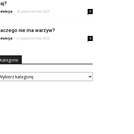
raj?
dakcja
-
28 października 2025
0
laczego nie ma warzyw?
dakcja
-
27 października 2025
0
Kategorie
tegorie