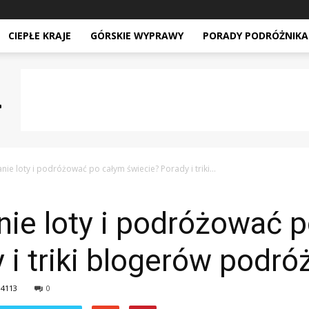
CIEPŁE KRAJE
GÓRSKIE WYPRAWY
PORADY PODRÓŻNIKA
nie loty i podróżować po całym świecie? Porady i triki...
ie loty i podróżować 
 i triki blogerów podró
4113
0