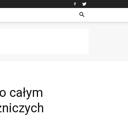
po całym
żniczych